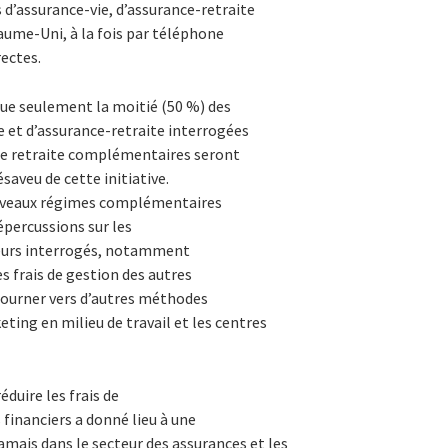
d’assurance-vie, d’assurance-retraite
aume-Uni, à la fois par téléphone
ectes.
 que seulement la moitié (50 %) des
 et d’assurance-retraite interrogées
de retraite complémentaires seront
saveu de cette initiative.
ouveaux régimes complémentaires
répercussions sur les
reurs interrogés, notamment
es frais de gestion des autres
 tourner vers d’autres méthodes
eting en milieu de travail et les centres
éduire les frais de
 financiers a donné lieu à une
amais dans le secteur des assurances et les