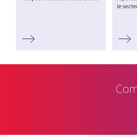
le secte
Com