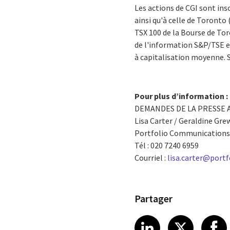
Les actions de CGI sont ins
ainsi qu'à celle de Toronto 
TSX 100 de la Bourse de Tor
de l'information S&P/TSE et
à capitalisation moyenne. 
Pour plus d’information :
DEMANDES DE LA PRESSE 
Lisa Carter / Geraldine Gre
Portfolio Communications 
Tél : 020 7240 6959
Courriel :
lisa.carter@por
Partager
Share article
Share art
Shar
LinkedIn
X