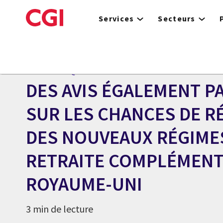
Skip
to
Services
Secteurs
main
content
Centre des médias
COMMUNIQUÉ
DES AVIS ÉGALEMENT P
SUR LES CHANCES DE R
DES NOUVEAUX RÉGIME
RETRAITE COMPLÉMENT
ROYAUME-UNI
3 min de lecture