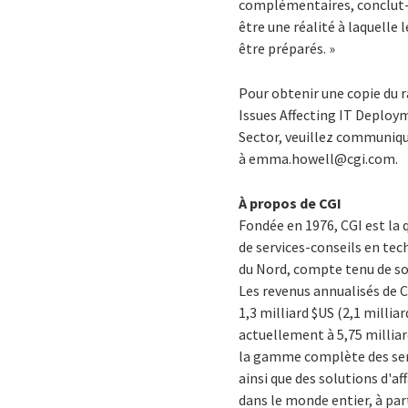
complémentaires, conclut-i
être une réalité à laquelle 
être préparés. »
Pour obtenir une copie du 
Issues Affecting IT Deploy
Sector
, veuillez communiq
à emma.howell@cgi.com.
À propos de CGI
Fondée en 1976, CGI est la
de services-conseils en te
du Nord, compte tenu de son
Les revenus annualisés de C
1,3 milliard $US (2,1 milli
actuellement à 5,75 milliard
la gamme complète des ser
ainsi que des solutions d'aff
dans le monde entier, à part