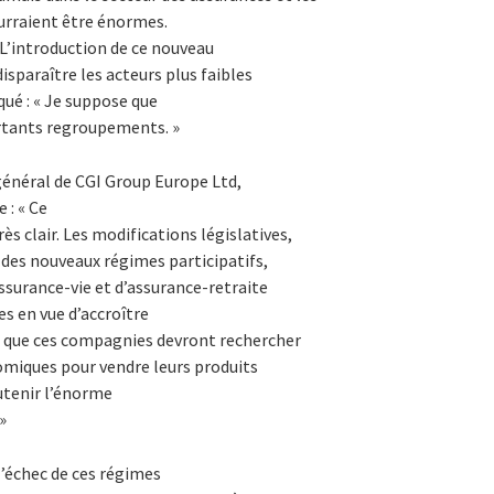
urraient être énormes.
 L’introduction de ce nouveau
sparaître les acteurs plus faibles
iqué : « Je suppose que
ortants regroupements. »
énéral de CGI Group Europe Ltd,
 : « Ce
rès clair. Les modifications législatives,
des nouveaux régimes participatifs,
ssurance-vie et d’assurance-retraite
s en vue d’accroître
me que ces compagnies devront rechercher
miques pour vendre leurs produits
outenir l’énorme
»
l’échec de ces régimes