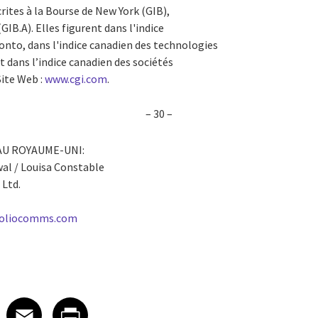
crites à la Bourse de New York (GIB),
(GIB.A). Elles figurent dans l'indice
onto, dans l'indice canadien des technologies
 dans l’indice canadien des sociétés
Site Web :
www.cgi.com
.
– 30 –
AU ROYAUME-UNI:
wal / Louisa Constable
Ltd.
tfoliocomms.com
 on LinkedIn
icle on X
e article on Facebook
Share article on Email
Share article on Print
Facebook
Email
Print