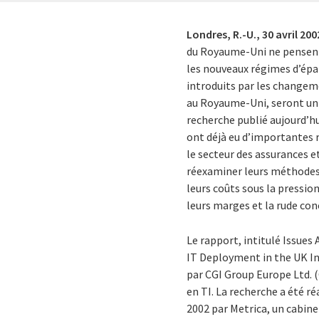
Londres, R.-U.,
30 avril 200
du Royaume-Uni ne pensent 
les nouveaux régimes d’ép
introduits par les changeme
au Royaume-Uni, seront un 
recherche publié aujourd’hu
ont déjà eu d’importantes 
le secteur des assurances e
réexaminer leurs méthodes 
leurs coûts sous la pressio
leurs marges et la rude co
Le rapport, intitulé
Issues 
IT Deployment in the UK I
par CGI Group Europe Ltd. (
en TI. La recherche a été r
2002 par Metrica, un cabin