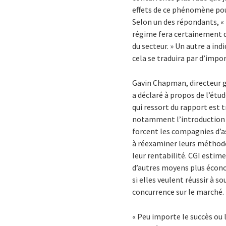
effets de ce phénomène po
Selon un des répondants, «
régime fera certainement di
du secteur. » Un autre a ind
cela se traduira par d’imp
Gavin Chapman, directeur g
a déclaré à propos de l’étude
qui ressort du rapport est t
notamment l’introduction 
forcent les compagnies d’a
à réexaminer leurs méthode
leur rentabilité. CGI esti
d’autres moyens plus écono
si elles veulent réussir à s
concurrence sur le marché. 
« Peu importe le succès ou 