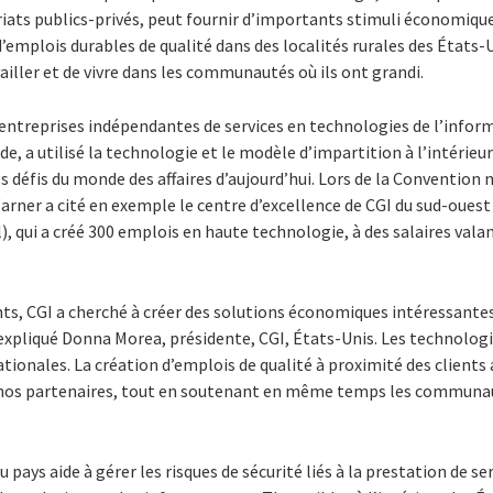
riats publics-privés, peut fournir d’importants stimuli économi
d’emplois durables de qualité dans des localités rurales des États-
vailler et de vivre dans les communautés où ils ont grandi.
 entreprises indépendantes de services en technologies de l’infor
e, a utilisé la technologie et le modèle d’impartition à l’intérieur
les défis du monde des affaires d’aujourd’hui. Lors de la Conventio
rner a cité en exemple le centre d’excellence de CGI du sud-ouest d
 qui a créé 300 emplois en haute technologie, à des salaires vala
ents, CGI a cherché à créer des solutions économiques intéressant
 expliqué Donna Morea, présidente, CGI, États-Unis. Les technolog
tionales. La création d’emplois de qualité à proximité des clients 
s nos partenaires, tout en soutenant en même temps les communau
u pays aide à gérer les risques de sécurité liés à la prestation de ser