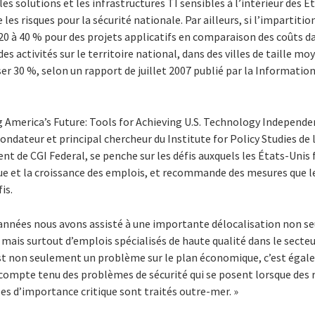
les solutions et les infrastructures TI sensibles à l’intérieur des Ét
les risques pour la sécurité nationale. Par ailleurs, si l’impartit
0 à 40 % pour des projets applicatifs en comparaison des coûts da
es activités sur le territoire national, dans des villes de taille m
er 30 %, selon un rapport de juillet 2007 publié par la Informati
g America’s Future: Tools for Achieving U.S. Technology Independ
ondateur et principal chercheur du Institute for Policy Studies de
ent de CGI Federal, se penche sur les défis auxquels les États-Unis 
e et la croissance des emplois, et recommande des mesures que 
is.
s années nous avons assisté à une importante délocalisation non 
 mais surtout d’emplois spécialisés de haute qualité dans le secteur
 non seulement un problème sur le plan économique, c’est égal
compte tenu des problèmes de sécurité qui se posent lorsque de
s d’importance critique sont traités outre-mer. »