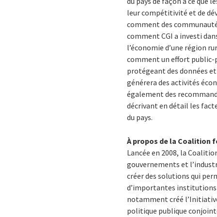
du pays de façon à ce que 
leur compétitivité et de d
comment des communautés de
comment CGI a investi dans
l’économie d’une région rur
comment un effort public-
protégeant des données et t
générera des activités écon
également des recommandati
décrivant en détail les fact
du pays.
À propos de la Coalition 
Lancée en 2008, la Coalition
gouvernements et l’industri
créer des solutions qui per
d’importantes institutions u
notamment créé l’Initiativ
politique publique conjoin