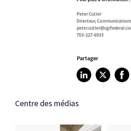
Peter Cutler
Directeur, Communication
peter.cutler@cgifederal.c
703-227-6933
Partager
Share article
Share art
Shar
LinkedIn
X
Centre des médias