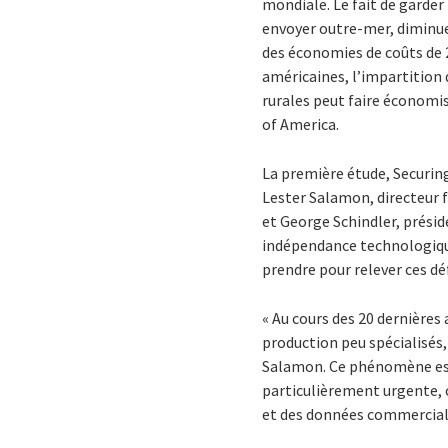
mondiale. Le fait de garder 
envoyer outre-mer, diminue 
des économies de coûts de 2
américaines, l’impartition d
rurales peut faire économis
of America.
La première étude, Securin
Lester Salamon, directeur f
et George Schindler, présid
indépendance technologiqu
prendre pour relever ces déf
« Au cours des 20 dernière
production peu spécialisés,
Salamon. Ce phénomène est
particulièrement urgente, 
et des données commerciale