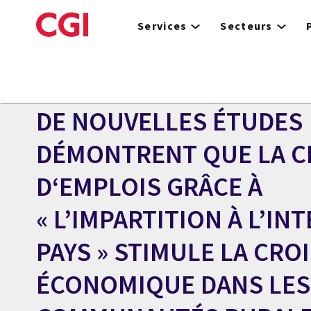
Skip
to
Services
Secteurs
main
content
Centre des médias
COMMUNIQUÉ
DE NOUVELLES ÉTUDES
DÉMONTRENT QUE LA C
D‘EMPLOIS GRÂCE À
« L’IMPARTITION À L’IN
PAYS » STIMULE LA CRO
ÉCONOMIQUE DANS LES