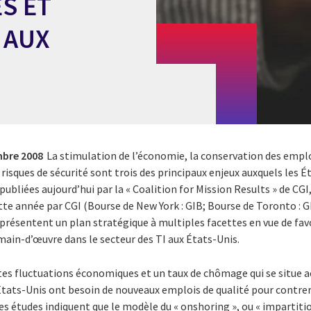
S ET
 AUX
mbre 2008
La stimulation de l’économie, la conservation des emplo
s risques de sécurité sont trois des principaux enjeux auxquels les
bliées aujourd’hui par la « Coalition for Mission Results » de CGI, 
tte année par CGI (Bourse de New York : GIB; Bourse de Toronto : 
, présentent un plan stratégique à multiples facettes en vue de fav
main-d’œuvre dans le secteur des TI aux États-Unis.
tes fluctuations économiques et un taux de chômage qui se situe a
ats-Unis ont besoin de nouveaux emplois de qualité pour contrer 
s études indiquent que le modèle du « onshoring », ou « impartition