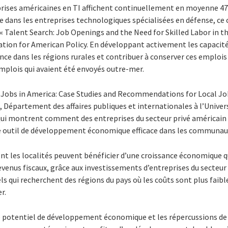
eprises américaines en TI affichent continuellement en moyenne 47
e dans les entreprises technologiques spécialisées en défense, ce c
 Talent Search: Job Openings and the Need for Skilled Labor in the
tion for American Policy. En développant activement les capacités
nce dans les régions rurales et contribuer à conserver ces emplois
plois qui avaient été envoyés outre-mer.
g Jobs in America: Case Studies and Recommendations for Local J
, Département des affaires publiques et internationales à l’Unive
 qui montrent comment des entreprises du secteur privé américain 
e outil de développement économique efficace dans les communaut
 les localités peuvent bénéficier d’une croissance économique qu
evenus fiscaux, grâce aux investissements d’entreprises du secteur 
s qui recherchent des régions du pays où les coûts sont plus faible
r.
e potentiel de développement économique et les répercussions de l