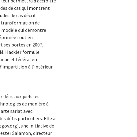
 leur permettra d’accroître
udes de cas qui montrent
des de cas décrit
a transformation de
 un modèle qui démontre
éprimée tout en
rt ses portes en 2007,
. M. Hackler formule
ique et fédéral en
d’impartition à l’intérieur
x défis auxquels les
echnologies de manière à
partenariat avec
s défis particuliers. Elle a
ov.org), une initiative de
Lester Salamon, directeur