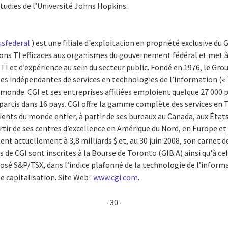
Studies de l’Université Johns Hopkins.
usfederal
) est une filiale d'exploitation en propriété exclusive du 
tions TI efficaces aux organismes du gouvernement fédéral et met à 
 et d’expérience au sein du secteur public. Fondé en 1976, le Grou
s indépendantes de services en technologies de l’information (« T
e monde. CGI et ses entreprises affiliées emploient quelque 27 000
partis dans 16 pays. CGI offre la gamme complète des services en T
clients du monde entier, à partir de ses bureaux au Canada, aux État
artir de ses centres d’excellence en Amérique du Nord, en Europe et
sent actuellement à 3,8 milliards $ et, au 30 juin 2008, son carnet
ns de CGI sont inscrites à la Bourse de Toronto (GIB.A) ainsi qu'à ce
posé S&P/TSX, dans l’indice plafonné de la technologie de l’infor
e capitalisation. Site Web :
www.cgi.com
.
-30-