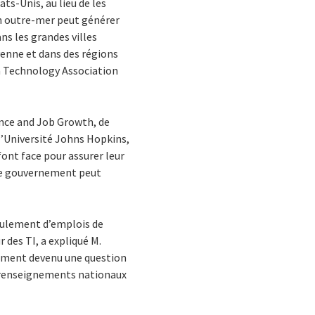
ats-Unis, au lieu de les
ion outre-mer peut générer
ns les grandes villes
oyenne et dans des régions
on Technology Association
ence and Job Growth, de
 l’Université Johns Hopkins,
font face pour assurer leur
le gouvernement peut
seulement d’emplois de
 des TI, a expliqué M.
ement devenu une question
s renseignements nationaux