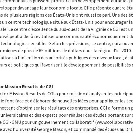
les communautés puissent profiter d’un développement durable qui
évelopper davantage leur économie locale. Elle présente quatre ét
 plusieurs régions des États-Unis ont réussi ce pari. Une des étu
 un centre technologique situé aux États-Unis pour encourager l
ale. Le centre d’excellence du sud-ouest de la Virginie de CGI est
privé peut aider à revitaliser une communauté économiquement d
echnologies sensibles. Selon les prévisions, ce centre, qui a ouve
omiques de plus de 65 millions de dollars dans la région d’ici 2010
ons à l’intention des autorités publiques des niveaux local, état
eurs et politiques qui favorisent le développement de possibilités 
for Mission Results de CGI
 for Mission Results de CGI a pour mission d’analyser les principau
e font face et d’élaborer de nouvelles idées pour appliquer les t
mettent d’optimiser les résultats des entreprises. CGI a formé un 
niversitaires et des experts pour réaliser des études portant sur de
e CGI-GMU pour un gouvernement collaboratif (www.collaborativeg
te avec l’Université George Mason, et commandé des études au Dr 