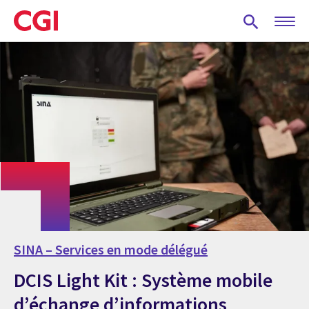
Skip
to
main
content
SINA – Services en mode délégué
DCIS Light Kit : Système mobile
d’échange d’informations