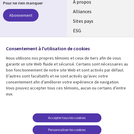
À propos
Pour ne rien manquer
Alliances
Abonnement
Sites pays
ESG
Nos bureaux
Suivez-nous
Consentement à l'utilisation de cookies
Fusions
Nous utilisons nos propres témoins et ceux de tiers afin de vous
Social
Salle de presse
garantir un site Web fluide et sécurisé. Certains sont nécessaires au
Media
bon fonctionnement de notre site Web et sont activés par défaut.
Global
D’autres sont facultatifs et ne sont activés qu’avec votre
FR
consentement afin d’améliorer votre expérience de navigation.
Ressources
Support
Vous pouvez accepter tous ces témoins, aucun ou certains d’entre
eux.
Articles
Accessibilité
Blogues
Données Personnelles
Études de cas
Restrictions et
Accepter tous les cookies
conditions juridiques
Événements
Personnaliser les cookies
Carrières FAQ