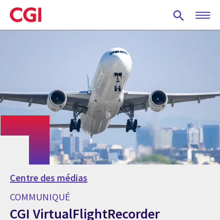
Skip
to
main
content
Centre des médias
COMMUNIQUÉ
CGI VirtualFlightRecorder