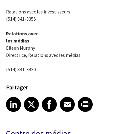
Relations avec les investisseurs
(514) 841-3355
Relations avec
les médias
Eileen Murphy
Directrice, Relations avec les médias
(514) 841-3430
Partager
Share article on LinkedIn
Share article on X
Share article on Facebook
Share article on Email
Share article on Print
LinkedIn
X
Facebook
Email
Print
Centre des médias