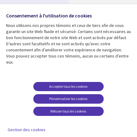
Nos bureaux
Suivez-nous
Consentement à l'utilisation de cookies
Fusions
Nous utilisons nos propres témoins et ceux de tiers afin de vous
Social
Salle de presse
garantir un site Web fluide et sécurisé. Certains sont nécessaires au
Media
bon fonctionnement de notre site Web et sont activés par défaut.
Global
D’autres sont facultatifs et ne sont activés qu’avec votre
FR
consentement afin d’améliorer votre expérience de navigation.
Ressources
Support
Vous pouvez accepter tous ces témoins, aucun ou certains d’entre
eux.
Articles
Accessibilité
Blogues
Données Personnelles
Études de cas
Restrictions et
Accepter tous les cookies
conditions juridiques
Événements
Personnaliser les cookies
Carrières FAQ
Baladodiffusions
Centre de gestion des
Refuser tous les cookies
Vidéos
témoins
En voir plus
Gestion des cookies