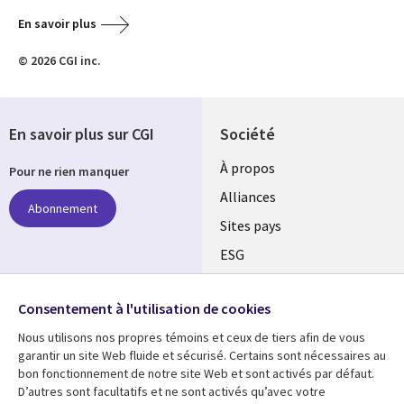
En savoir plus
© 2026 CGI inc.
En savoir plus sur CGI
Société
À propos
Pour ne rien manquer
Alliances
Abonnement
Sites pays
ESG
Nos bureaux
Suivez-nous
Consentement à l'utilisation de cookies
Fusions
Nous utilisons nos propres témoins et ceux de tiers afin de vous
Social
Salle de presse
garantir un site Web fluide et sécurisé. Certains sont nécessaires au
Media
bon fonctionnement de notre site Web et sont activés par défaut.
Global
D’autres sont facultatifs et ne sont activés qu’avec votre
FR