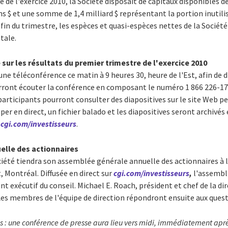
e de l'exercice 2010, la Société disposait de capitaux disponibles de 
ns $ et une somme de 1,4 milliard $ représentant la portion inutili
 fin du trimestre, les espèces et quasi-espèces nettes de la Sociét
otale.
ur les résultats du premier trimestre de l'exercice 2010
une téléconférence ce matin à 9 heures 30, heure de l'Est, afin de d
ront écouter la conférence en composant le numéro 1 866 226-1792
 participants pourront consulter des diapositives sur le site Web 
per en direct, un fichier balado et les diapositives seront archivés
e
cgi.com/investisseurs
.
lle des actionnaires
ociété tiendra son assemblée générale annuelle des actionnaires à
 Montréal. Diffusée en direct sur
cgi.com/investisseurs
,
l'assemblé
t exécutif du conseil. Michael E. Roach, président et chef de la di
es membres de l'équipe de direction répondront ensuite aux quest
as : une conférence de presse aura lieu vers midi, immédiatement apr