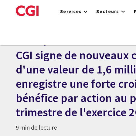
Skip
to
Services
Secteurs
main
content
Centre des médias
COMMUNIQUÉ
CGI signe de nouveaux 
d'une valeur de 1,6 milli
enregistre une forte cr
bénéfice par action au 
trimestre de l'exercice 
9 min de lecture