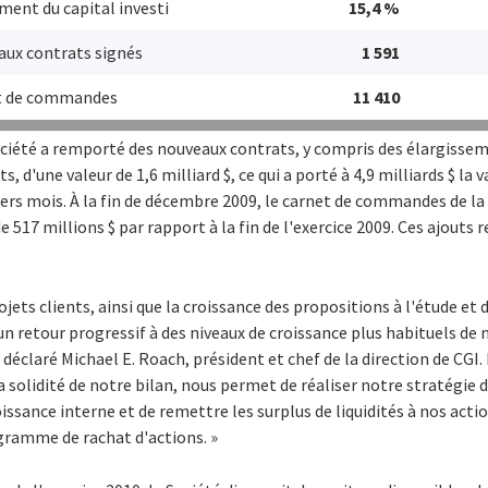
ent du capital investi
15,4 %
ux contrats signés
1 591
t de commandes
11 410
Société a remporté des nouveaux contrats, y compris des élargisse
 d'une valeur de 1,6 milliard $, ce qui a porté à 4,9 milliards $ la 
iers mois. À la fin de décembre 2009, le carnet de commandes de la 
de 517 millions $ par rapport à la fin de l'exercice 2009. Ces ajouts 
jets clients, ainsi que la croissance des propositions à l'étude et 
 retour progressif à des niveaux de croissance plus habituels de no
a déclaré Michael E. Roach, président et chef de la direction de CGI
la solidité de notre bilan, nous permet de réaliser notre stratégie
roissance interne et de remettre les surplus de liquidités à nos acti
gramme de rachat d'actions. »