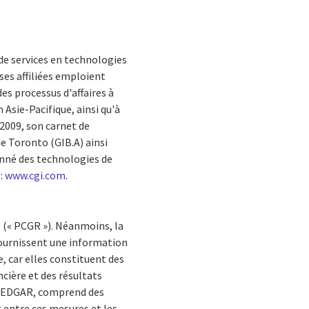
de services en technologies
ses affiliées emploient
es processus d'affaires à
 Asie-Pacifique, ainsi qu'à
 2009, son carnet de
de Toronto (GIB.A) ainsi
fonné des technologies de
 :
www.cgi.com
.
 (« PCGR »). Néanmoins, la
fournissent une information
e, car elles constituent des
cière et des résultats
et EDGAR, comprend des
 entre ces mesures et les