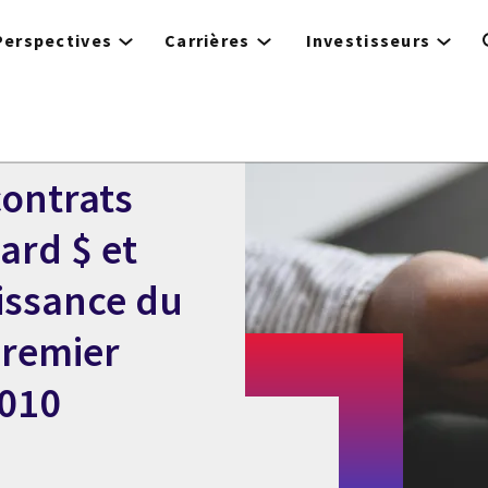
Perspectives
Carrières
Investisseurs
contrats
ard $ et
oissance du
premier
2010