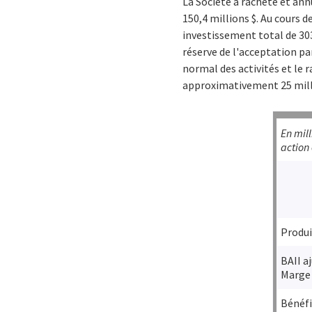
La Société a racheté et ann
150,4 millions $. Au cours 
investissement total de 303,
réserve de l'acceptation pa
normal des activités et le 
approximativement 25 milli
En mill
action 
Produi
BAII a
Marge
Bénéfi