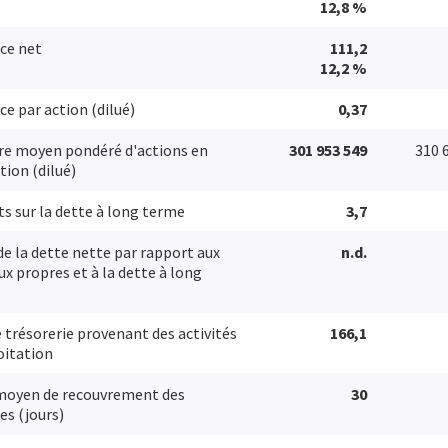
12,8 %
ce net
111,2
12,2 %
ce par action (dilué)
0,37
e moyen pondéré d'actions en
301 953 549
310 
tion (dilué)
ts sur la dette à long terme
3,7
de la dette nette par rapport aux
n.d.
ux propres et à la dette à long
e trésorerie provenant des activités
166,1
oitation
moyen de recouvrement des
30
es (jours)