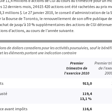
ulé 11,4 millions d'actions de CGI au cours du trimestre pour un m
des 12 derniers mois, 24 615 420 actions ont été rachetées au prix m
3 millions $. Le 27 janvier 2010, le conseil d'administration de la
r la Bourse de Toronto, le renouvellement de son offre publique de
rachat de jusqu'à 10 % supplémentaires des actions de CGI détenues 
ons d'actions, au cours de l'année suivante.
ions de dollars canadiens pour les activités poursuivies, sauf le bénéf
et les éléments portant une indication contraire
Premier
Premier tr
trimestre de
de l'exe
l'exercice 2010
200
ts
913,0
justé
119,4
13,1 %
ce avant impôts
116,6