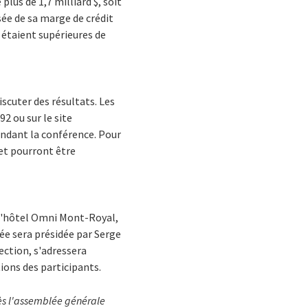
plus de 1,7 milliard $, soit
sée de sa marge de crédit
é étaient supérieures de
iscuter des résultats. Les
 ou sur le site
pendant la conférence. Pour
 et pourront être
 l'hôtel Omni Mont-Royal,
e sera présidée par Serge
rection, s'adressera
ions des participants.
ès l'assemblée générale