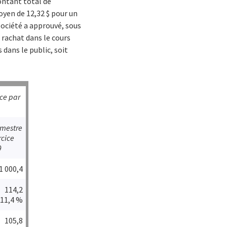
ontant total de
oyen de 12,32 $ pour un
 Société a approuvé, sous
 rachat dans le cours
dans le public, soit
ice par
imestre
rcice
9
1 000,4
114,2
11,4 %
105,8