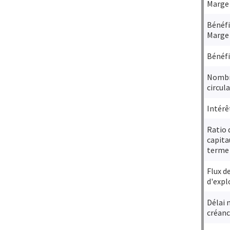
Marge
Bénéfi
Marge
Bénéfi
Nombr
circula
Intérê
Ratio 
capita
terme
Flux d
d'expl
Délai 
créanc