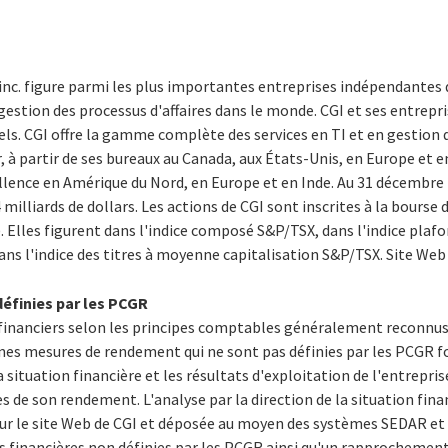
inc. figure parmi les plus importantes entreprises indépendantes 
 gestion des processus d'affaires dans le monde. CGI et ses entrepri
ls. CGI offre la gamme complète des services en TI et en gestion d
 à partir de ses bureaux au Canada, aux États-Unis, en Europe et en
ellence en Amérique du Nord, en Europe et en Inde. Au 31 décembre
milliards de dollars. Les actions de CGI sont inscrites à la bourse 
). Elles figurent dans l'indice composé S&P/TSX, dans l'indice pla
ns l'indice des titres à moyenne capitalisation S&P/TSX. Site Web
éfinies par les PCGR
 financiers selon les principes comptables généralement reconnus
ines mesures de rendement qui ne sont pas définies par les PCGR 
la situation financière et les résultats d'exploitation de l'entrepris
 de son rendement. L'analyse par la direction de la situation finan
sur le site Web de CGI et déposée au moyen des systèmes SEDAR 
s financières non définies par les PCGR ainsi qu'un rapprochement