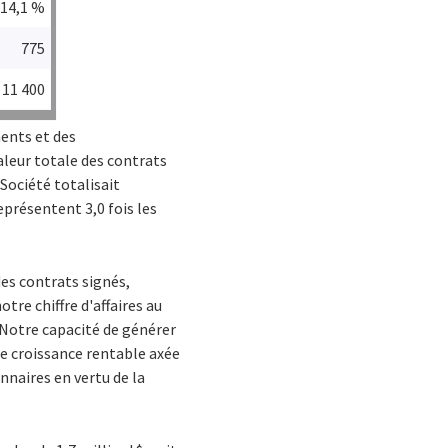
14,1 %
775
11 400
ments et des
valeur totale des contrats
Société totalisait
représentent 3,0 fois les
des contrats signés,
tre chiffre d'affaires au
. Notre capacité de générer
 de croissance rentable axée
onnaires en vertu de la