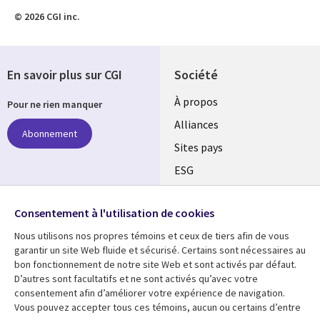
© 2026 CGI inc.
En savoir plus sur CGI
Société
À propos
Pour ne rien manquer
Alliances
Abonnement
Sites pays
ESG
Nos bureaux
Suivez-nous
Consentement à l'utilisation de cookies
Fusions
Nous utilisons nos propres témoins et ceux de tiers afin de vous
Social
Salle de presse
garantir un site Web fluide et sécurisé. Certains sont nécessaires au
Media
bon fonctionnement de notre site Web et sont activés par défaut.
Global
D’autres sont facultatifs et ne sont activés qu’avec votre
FR
consentement afin d’améliorer votre expérience de navigation.
Ressources
Support
Vous pouvez accepter tous ces témoins, aucun ou certains d’entre