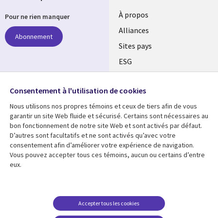
À propos
Pour ne rien manquer
Alliances
Abonnement
Sites pays
ESG
Nos bureaux
Suivez-nous
Consentement à l'utilisation de cookies
Fusions
Nous utilisons nos propres témoins et ceux de tiers afin de vous
Social
Salle de presse
garantir un site Web fluide et sécurisé. Certains sont nécessaires au
Media
bon fonctionnement de notre site Web et sont activés par défaut.
Global
D’autres sont facultatifs et ne sont activés qu’avec votre
FR
consentement afin d’améliorer votre expérience de navigation.
Ressources
Support
Vous pouvez accepter tous ces témoins, aucun ou certains d’entre
eux.
Articles
Accessibilité
Blogues
Données Personnelles
Études de cas
Restrictions et
Accepter tous les cookies
conditions juridiques
Événements