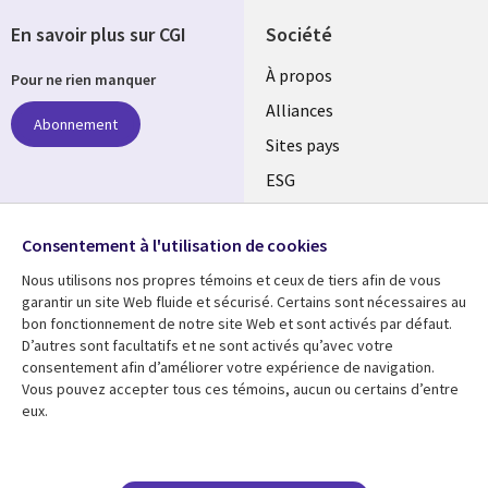
En savoir plus sur CGI
Société
À propos
Pour ne rien manquer
Alliances
Abonnement
Sites pays
ESG
Nos bureaux
Suivez-nous
Consentement à l'utilisation de cookies
Fusions
Nous utilisons nos propres témoins et ceux de tiers afin de vous
Social
Salle de presse
garantir un site Web fluide et sécurisé. Certains sont nécessaires au
Media
bon fonctionnement de notre site Web et sont activés par défaut.
Global
D’autres sont facultatifs et ne sont activés qu’avec votre
FR
consentement afin d’améliorer votre expérience de navigation.
Ressources
Support
Vous pouvez accepter tous ces témoins, aucun ou certains d’entre
eux.
Articles
Accessibilité
Blogues
Données Personnelles