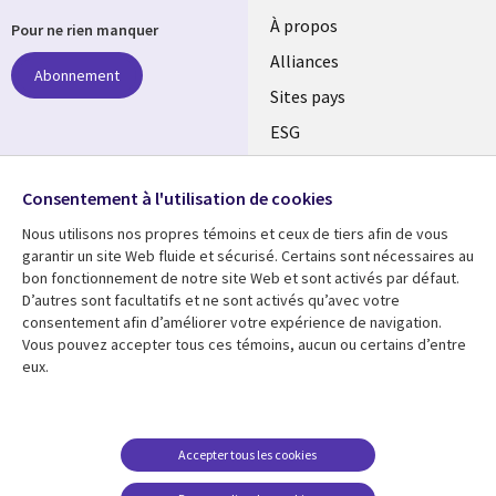
À propos
Pour ne rien manquer
Alliances
Abonnement
Sites pays
ESG
Nos bureaux
Suivez-nous
Consentement à l'utilisation de cookies
Fusions
Nous utilisons nos propres témoins et ceux de tiers afin de vous
Social
Salle de presse
garantir un site Web fluide et sécurisé. Certains sont nécessaires au
Media
bon fonctionnement de notre site Web et sont activés par défaut.
Global
D’autres sont facultatifs et ne sont activés qu’avec votre
FR
consentement afin d’améliorer votre expérience de navigation.
Ressources
Support
Vous pouvez accepter tous ces témoins, aucun ou certains d’entre
eux.
Articles
Accessibilité
Blogues
Données Personnelles
Études de cas
Restrictions et
Accepter tous les cookies
conditions juridiques
Événements