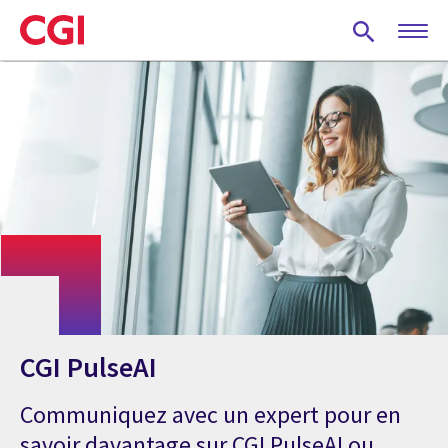
Skip
to
main
content
CGI PulseAI
Communiquez avec un expert pour en
savoir davantage sur CGI PulseAI ou