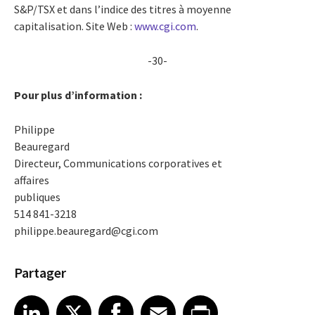
S&P/TSX et dans l’indice des titres à moyenne
capitalisation. Site Web :
www.cgi.com
.
-30-
Pour plus d’information :
Philippe
Beauregard
Directeur, Communications corporatives et
affaires
publiques
514 841-3218
philippe.beauregard@cgi.com
Partager
Share article on LinkedIn
Share article on X
Share article on Facebook
Share article on Email
Share article on Print
LinkedIn
X
Facebook
Email
Print