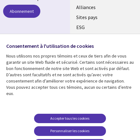
Alliances
Abonnement
Sites pays
ESG
Nos bureaux
Suivez-nous
Consentement à l'utilisation de cookies
Fusions
Nous utilisons nos propres témoins et ceux de tiers afin de vous
Social
Salle de presse
garantir un site Web fluide et sécurisé. Certains sont nécessaires au
Media
bon fonctionnement de notre site Web et sont activés par défaut.
Global
D’autres sont facultatifs et ne sont activés qu’avec votre
FR
consentement afin d’améliorer votre expérience de navigation.
Ressources
Support
Vous pouvez accepter tous ces témoins, aucun ou certains d’entre
eux.
Articles
Accessibilité
Blogues
Données Personnelles
Études de cas
Restrictions et
Accepter tous les cookies
conditions juridiques
Événements
Personnaliser les cookies
Carrières FAQ
Baladodiffusions