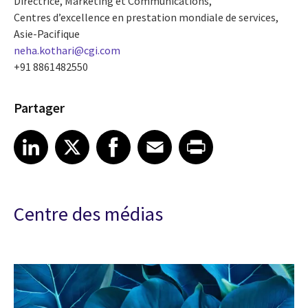
Directrice, Marketing et Communications,
Centres d’excellence en prestation mondiale de services,
Asie-Pacifique
neha.kothari@cgi.com
+91 8861482550
Partager
Share article on LinkedIn
Share article on X
Share article on Facebook
Share article on Email
Share article on Print
LinkedIn
X
Facebook
Email
Print
Centre des médias