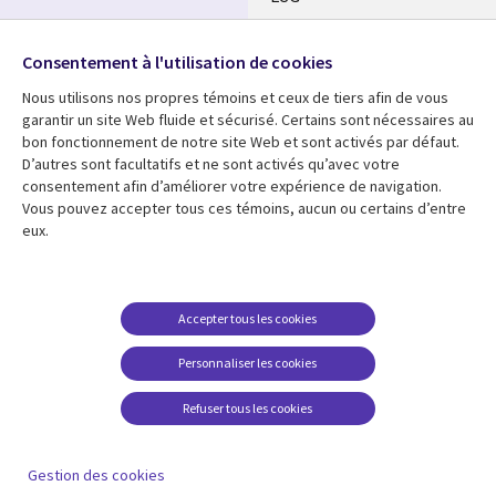
Nos bureaux
Suivez-nous
Consentement à l'utilisation de cookies
Fusions
Nous utilisons nos propres témoins et ceux de tiers afin de vous
Social
Salle de presse
garantir un site Web fluide et sécurisé. Certains sont nécessaires au
Media
bon fonctionnement de notre site Web et sont activés par défaut.
Global
D’autres sont facultatifs et ne sont activés qu’avec votre
FR
consentement afin d’améliorer votre expérience de navigation.
Ressources
Support
Vous pouvez accepter tous ces témoins, aucun ou certains d’entre
eux.
Articles
Accessibilité
Blogues
Données Personnelles
Études de cas
Restrictions et
Accepter tous les cookies
conditions juridiques
Événements
Personnaliser les cookies
Carrières FAQ
Baladodiffusions
Centre de gestion des
Refuser tous les cookies
Vidéos
témoins
En voir plus
Gestion des cookies