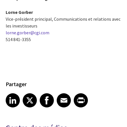
Lorne Gorber
Vice-président principal, Communications et relations avec
les investisseurs
lorne.gorber@cgi.com
514 841-3355
Partager
Share article on LinkedIn
Share article on X
Share article on Facebook
Share article on Email
Share article on Print
LinkedIn
X
Facebook
Email
Print