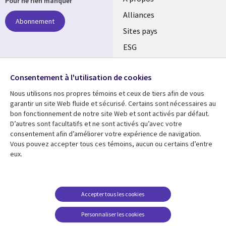
Pour ne rien manquer
Alliances
Abonnement
Sites pays
ESG
Nos bureaux
Suivez-nous
Consentement à l'utilisation de cookies
Fusions
Nous utilisons nos propres témoins et ceux de tiers afin de vous
Social
Salle de presse
garantir un site Web fluide et sécurisé. Certains sont nécessaires au
Media
bon fonctionnement de notre site Web et sont activés par défaut.
Global
D’autres sont facultatifs et ne sont activés qu’avec votre
FR
consentement afin d’améliorer votre expérience de navigation.
Ressources
Support
Vous pouvez accepter tous ces témoins, aucun ou certains d’entre
eux.
Articles
Accessibilité
Blogues
Données Personnelles
Études de cas
Restrictions et
Accepter tous les cookies
conditions juridiques
Événements
Personnaliser les cookies
Carrières FAQ
Baladodiffusions