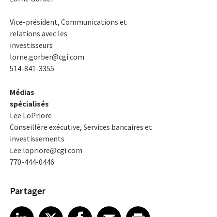
Vice-président, Communications et
relations avec les
investisseurs
lorne.gorber@cgi.com
514-841-3355
Médias
spécialisés
Lee LoPriore
Conseillère exécutive, Services bancaires et
investissements
Lee.lopriore@cgi.com
770-444-0446
Partager
Share article on LinkedIn
Share article on X
Share article on Facebook
Share article on Email
Share article on Print
LinkedIn
X
Facebook
Email
Print