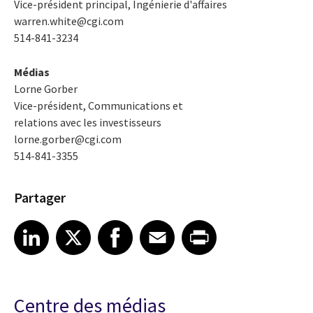
Vice-président principal, Ingénierie d'affaires
warren.white@cgi.com
514-841-3234
Médias
Lorne Gorber
Vice-président, Communications et
relations avec les investisseurs
lorne.gorber@cgi.com
514-841-3355
Partager
Share article on LinkedIn
Share article on X
Share article on Facebook
Share article on Email
Share article on Print
LinkedIn
X
Facebook
Email
Print
Centre des médias