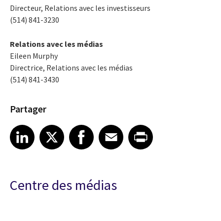
Directeur, Relations avec les investisseurs
(514) 841-3230
Relations avec les médias
Eileen Murphy
Directrice, Relations avec les médias
(514) 841-3430
Partager
Share article on LinkedIn
Share article on X
Share article on Facebook
Share article on Email
Share article on Print
LinkedIn
X
Facebook
Email
Print
Centre des médias