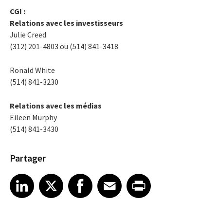
CGI :
Relations avec les investisseurs
Julie Creed
(312) 201-4803 ou (514) 841-3418
Ronald White
(514) 841-3230
Relations avec les médias
Eileen Murphy
(514) 841-3430
Partager
Share article on LinkedIn
Share article on X
Share article on Facebook
Share article on Email
Share article on Print
LinkedIn
X
Facebook
Email
Print