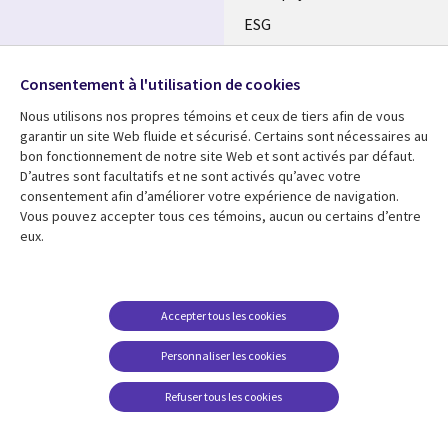
ESG
Nos bureaux
Suivez-nous
Consentement à l'utilisation de cookies
Fusions
Nous utilisons nos propres témoins et ceux de tiers afin de vous
Social
Salle de presse
garantir un site Web fluide et sécurisé. Certains sont nécessaires au
Media
bon fonctionnement de notre site Web et sont activés par défaut.
Global
D’autres sont facultatifs et ne sont activés qu’avec votre
FR
consentement afin d’améliorer votre expérience de navigation.
Ressources
Support
Vous pouvez accepter tous ces témoins, aucun ou certains d’entre
eux.
Articles
Accessibilité
Blogues
Données Personnelles
Études de cas
Restrictions et
Accepter tous les cookies
conditions juridiques
Événements
Personnaliser les cookies
Carrières FAQ
Baladodiffusions
Centre de gestion des
Refuser tous les cookies
Vidéos
témoins
En voir plus