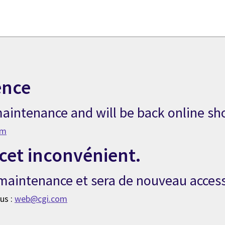
ence
aintenance and will be back online sho
om
cet inconvénient.
e maintenance et sera de nouveau access
us :
web@cgi.com