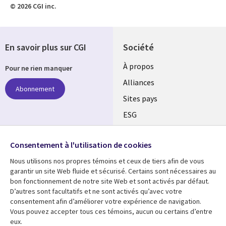
© 2026 CGI inc.
En savoir plus sur CGI
Société
À propos
Pour ne rien manquer
Alliances
Abonnement
Sites pays
ESG
Nos bureaux
Suivez-nous
Consentement à l'utilisation de cookies
Fusions
Nous utilisons nos propres témoins et ceux de tiers afin de vous
Social
Salle de presse
garantir un site Web fluide et sécurisé. Certains sont nécessaires au
Media
bon fonctionnement de notre site Web et sont activés par défaut.
Global
D’autres sont facultatifs et ne sont activés qu’avec votre
FR
consentement afin d’améliorer votre expérience de navigation.
Ressources
Support
Vous pouvez accepter tous ces témoins, aucun ou certains d’entre
eux.
Articles
Accessibilité