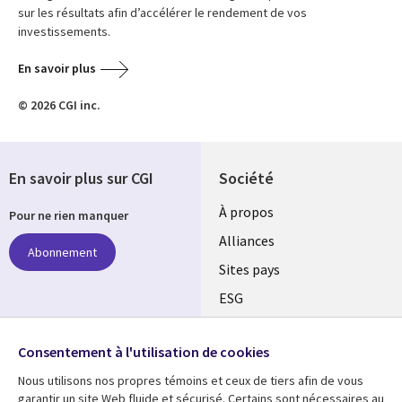
sur les résultats afin d’accélérer le rendement de vos
investissements.
En savoir plus
© 2026 CGI inc.
En savoir plus sur CGI
Société
À propos
Pour ne rien manquer
Alliances
Abonnement
Sites pays
ESG
Nos bureaux
Suivez-nous
Consentement à l'utilisation de cookies
Fusions
Nous utilisons nos propres témoins et ceux de tiers afin de vous
Social
Salle de presse
garantir un site Web fluide et sécurisé. Certains sont nécessaires au