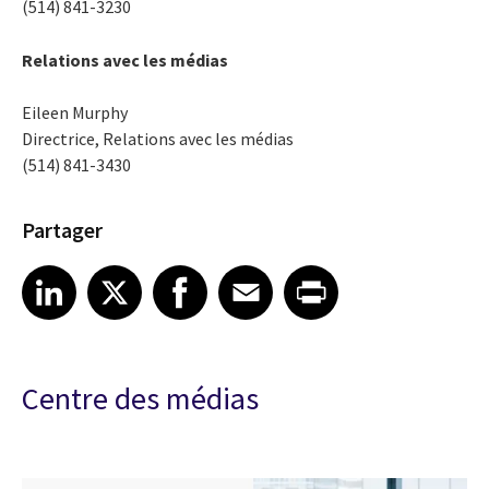
(514) 841-3230
Relations avec les médias
Eileen Murphy
Directrice, Relations avec les médias
(514) 841-3430
Partager
Share article on LinkedIn
Share article on X
Share article on Facebook
Share article on Email
Share article on Print
LinkedIn
X
Facebook
Email
Print
Centre des médias