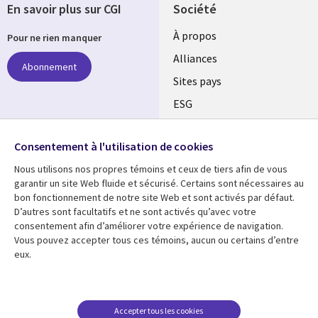
En savoir plus sur CGI
Société
À propos
Pour ne rien manquer
Alliances
Abonnement
Sites pays
ESG
Nos bureaux
Suivez-nous
Consentement à l'utilisation de cookies
Fusions
Nous utilisons nos propres témoins et ceux de tiers afin de vous
Social
Salle de presse
garantir un site Web fluide et sécurisé. Certains sont nécessaires au
Media
bon fonctionnement de notre site Web et sont activés par défaut.
Global
D’autres sont facultatifs et ne sont activés qu’avec votre
FR
consentement afin d’améliorer votre expérience de navigation.
Ressources
Support
Vous pouvez accepter tous ces témoins, aucun ou certains d’entre
eux.
Articles
Accessibilité
Blogues
Données Personnelles
Études de cas
Restrictions et
Accepter tous les cookies