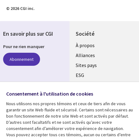
© 2026 CGI inc.
En savoir plus sur CGI
Société
À propos
Pour ne rien manquer
Alliances
Abonnement
Sites pays
ESG
Nos bureaux
Suivez-nous
Consentement à l'utilisation de cookies
Fusions
Nous utilisons nos propres témoins et ceux de tiers afin de vous
Social
Salle de presse
garantir un site Web fluide et sécurisé. Certains sont nécessaires au
Media
bon fonctionnement de notre site Web et sont activés par défaut.
Global
D’autres sont facultatifs et ne sont activés qu’avec votre
FR
consentement afin d’améliorer votre expérience de navigation.
Ressources
Support
Vous pouvez accepter tous ces témoins, aucun ou certains d’entre