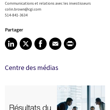
Communications et relations avec les investisseurs
colin.brown@cgi.com
514-841-3634
Partager
Share article on LinkedIn
Share article on X
Share article on Facebook
Share article on Email
Share article on Print
LinkedIn
X
Facebook
Email
Print
Centre des médias