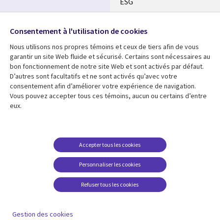
ESG
Nos bureaux
Suivez-nous
Consentement à l'utilisation de cookies
Fusions
Nous utilisons nos propres témoins et ceux de tiers afin de vous
Social
Salle de presse
garantir un site Web fluide et sécurisé. Certains sont nécessaires au
Media
bon fonctionnement de notre site Web et sont activés par défaut.
Global
D’autres sont facultatifs et ne sont activés qu’avec votre
FR
consentement afin d’améliorer votre expérience de navigation.
Ressources
Support
Vous pouvez accepter tous ces témoins, aucun ou certains d’entre
eux.
Articles
Accessibilité
Blogues
Données Personnelles
Études de cas
Restrictions et
Accepter tous les cookies
conditions juridiques
Événements
Personnaliser les cookies
Carrières FAQ
Baladodiffusions
Centre de gestion des
Refuser tous les cookies
Vidéos
témoins
En voir plus
Gestion des cookies