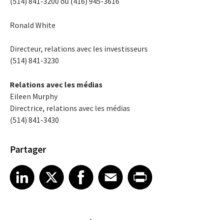
(514) 841-3200 ou (416) 945-3616
Ronald White
Directeur, relations avec les investisseurs
(514) 841-3230
Relations avec les médias
Eileen Murphy
Directrice, relations avec les médias
(514) 841-3430
Partager
Share article on LinkedIn
Share article on X
Share article on Facebook
Share article on Email
Share article on Print
LinkedIn
X
Facebook
Email
Print