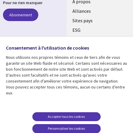
À propos
Pour ne rien manquer
Alliances
Abonnement
Sites pays
ESG
Nos bureaux
Suivez-nous
Consentement à l'utilisation de cookies
Fusions
Nous utilisons nos propres témoins et ceux de tiers afin de vous
Social
Salle de presse
garantir un site Web fluide et sécurisé. Certains sont nécessaires au
Media
bon fonctionnement de notre site Web et sont activés par défaut.
Global
D’autres sont facultatifs et ne sont activés qu’avec votre
FR
consentement afin d’améliorer votre expérience de navigation.
Ressources
Support
Vous pouvez accepter tous ces témoins, aucun ou certains d’entre
eux.
Articles
Accessibilité
Blogues
Données Personnelles
Études de cas
Restrictions et
Accepter tous les cookies
conditions juridiques
Événements
Personnaliser les cookies
Carrières FAQ