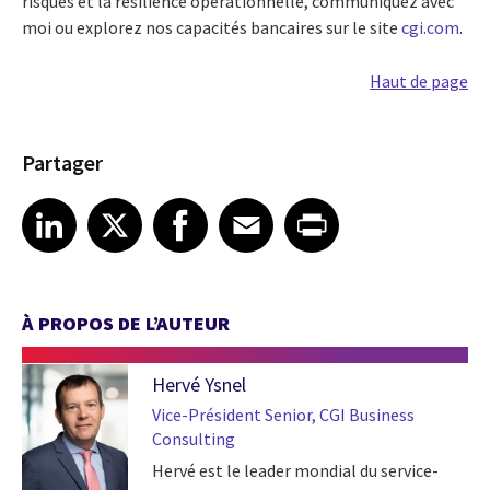
risques et la résilience opérationnelle, communiquez avec
moi ou explorez nos capacités bancaires sur le site
cgi.com
.
Haut de page
Partager
Share article on LinkedIn
Share article on X
Share article on Facebook
Share article on Email
Share article on Print
LinkedIn
X
Facebook
Email
Print
À PROPOS DE L’AUTEUR
Hervé Ysnel
Vice-Président Senior, CGI Business
Consulting
Hervé est le leader mondial du service-