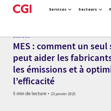
Skip
to
Services
Secteurs
main
content
BLOGUE
MES : comment un seul
peut aider les fabricant
les émissions et à optim
l’efficacité
5 min de lecture
23 janvier 2025