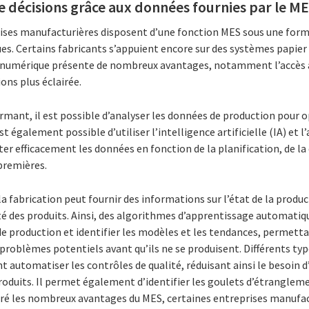
de décisions grâce aux données fournies par le M
rises manufacturières disposent d’une fonction MES sous une forme
s. Certains fabricants s’appuient encore sur des systèmes papier o
ES numérique présente de nombreux avantages, notamment l’accès
ions plus éclairée.
mant, il est possible d’analyser les données de production pour o
est également possible d’utiliser l’intelligence artificielle (IA) et 
r efficacement les données en fonction de la planification, de la q
premières.
a fabrication peut fournir des informations sur l’état de la produc
ité des produits. Ainsi, des algorithmes d’apprentissage automatiq
e production et identifier les modèles et les tendances, permetta
es problèmes potentiels avant qu’ils ne se produisent. Différents t
 automatiser les contrôles de qualité, réduisant ainsi le besoin 
roduits. Il permet également d’identifier les goulets d’étrangleme
algré les nombreux avantages du MES, certaines entreprises manufa