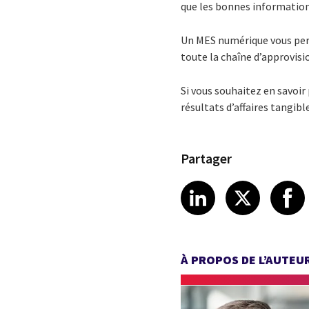
que les bonnes informations
Un MES numérique vous perm
toute la chaîne d’approvis
Si vous souhaitez en savoir 
résultats d’affaires tangib
Partager
Share article
Share art
Shar
LinkedIn
X
À PROPOS DE L’AUTEU