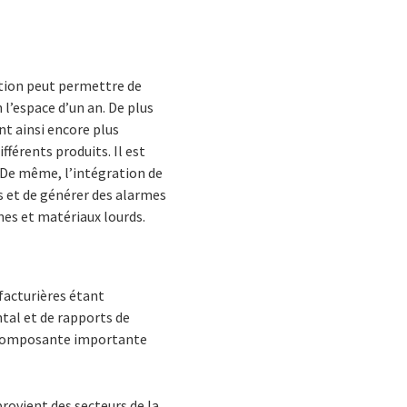
cation peut permettre de
 l’espace d’un an. De plus
nt ainsi encore plus
férents produits. Il est
. De même, l’intégration de
 et de générer des alarmes
nes et matériaux lourds.
facturières étant
tal et de rapports de
e composante importante
rovient des secteurs de la