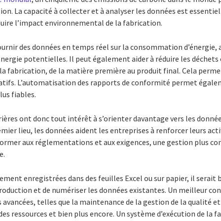
ion. La capacité à collecter et à analyser les données est essentiel
duire l’impact environnemental de la fabrication.
rnir des données en temps réel sur la consommation d’énergie, ai
nergie potentielles. Il peut également aider à réduire les déchets 
e la fabrication, de la matière première au produit final. Cela perm
tifs. L’automatisation des rapports de conformité permet égale
lus fiables.
ères ont donc tout intérêt à s’orienter davantage vers les donnée
ier lieu, les données aident les entreprises à renforcer leurs acti
nformer aux réglementations et aux exigences, une gestion plus co
e.
ement enregistrées dans des feuilles Excel ou sur papier, il sera
production et de numériser les données existantes. Un meilleur co
 avancées, telles que la maintenance de la gestion de la qualité et
 des ressources et bien plus encore. Un système d’exécution de la f