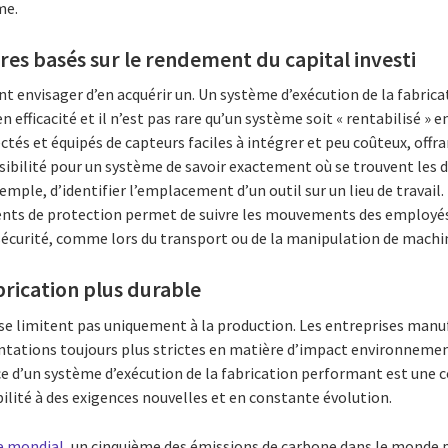
me.
ires basés sur le rendement du capital investi
ent envisager d’en acquérir un. Un système d’exécution de la fabri
fficacité et il n’est pas rare qu’un système soit « rentabilisé » en
ctés et équipés de capteurs faciles à intégrer et peu coûteux, offra
bilité pour un système de savoir exactement où se trouvent les dif
mple, d’identifier l’emplacement d’un outil sur un lieu de travail
ents de protection permet de suivre les mouvements des employés
 sécurité, comme lors du transport ou de la manipulation de machi
brication plus durable
se limitent pas uniquement à la production. Les entreprises manu
tations toujours plus strictes en matière d’impact environnemen
ce d’un système d’exécution de la fabrication performant est un
ilité à des exigences nouvelles et en constante évolution.
e mondial
, un cinquième des émissions de carbone dans le monde p