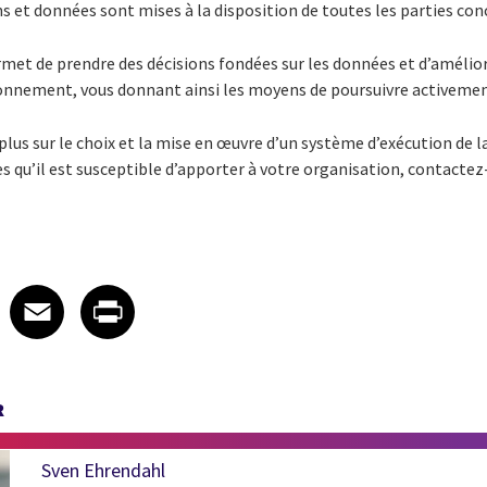
 et données sont mises à la disposition de toutes les parties conc
et de prendre des décisions fondées sur les données et d’amélio
ionnement, vous donnant ainsi les moyens de poursuivre activemen
plus sur le choix et la mise en œuvre d’un système d’exécution de la
les qu’il est susceptible d’apporter à votre organisation, contactez
 on LinkedIn
icle on X
e article on Facebook
Share article on Email
Share article on Print
Facebook
Email
Print
R
Sven Ehrendahl