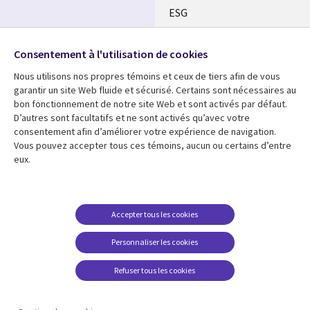
ESG
Nos bureaux
Suivez-nous
Consentement à l'utilisation de cookies
Fusions
Nous utilisons nos propres témoins et ceux de tiers afin de vous
Social
Salle de presse
garantir un site Web fluide et sécurisé. Certains sont nécessaires au
Media
bon fonctionnement de notre site Web et sont activés par défaut.
Global
D’autres sont facultatifs et ne sont activés qu’avec votre
FR
consentement afin d’améliorer votre expérience de navigation.
Ressources
Support
Vous pouvez accepter tous ces témoins, aucun ou certains d’entre
eux.
Articles
Accessibilité
Blogues
Données Personnelles
Études de cas
Restrictions et
Accepter tous les cookies
conditions juridiques
Événements
Personnaliser les cookies
Carrières FAQ
Baladodiffusions
Centre de gestion des
Refuser tous les cookies
Vidéos
témoins
En voir plus