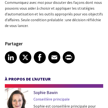
Communiquez avec moi pour discuter des façons dont nous
pouvons vous aider à choisir et appliquer les stratégies
d’automatisation et les outils appropriés pour vos objectifs
d’affaires. Seule condition préalable : une décision réfléchie
de vous lancer.
Partager
Share article on LinkedIn
Share article on X
Share article on Facebook
Share article on Email
Share article on Print
LinkedIn
X
Facebook
Email
Print
À PROPOS DE L’AUTEUR
Sophie Bawin
Conseillère principale
Sophie est conseillère principale pour