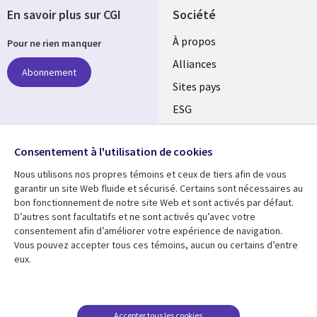
En savoir plus sur CGI
Société
À propos
Pour ne rien manquer
Alliances
Abonnement
Sites pays
ESG
Nos bureaux
Suivez-nous
Consentement à l'utilisation de cookies
Fusions
Nous utilisons nos propres témoins et ceux de tiers afin de vous
Social
Salle de presse
garantir un site Web fluide et sécurisé. Certains sont nécessaires au
Media
bon fonctionnement de notre site Web et sont activés par défaut.
Global
D’autres sont facultatifs et ne sont activés qu’avec votre
FR
consentement afin d’améliorer votre expérience de navigation.
Ressources
Support
Vous pouvez accepter tous ces témoins, aucun ou certains d’entre
eux.
Articles
Accessibilité
Blogues
Données Personnelles
Études de cas
Restrictions et
Accepter tous les cookies