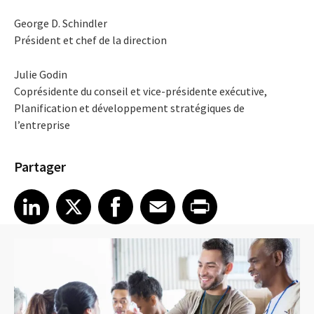
George D. Schindler
Président et chef de la direction
Julie Godin
Coprésidente du conseil et vice-présidente exécutive,
Planification et développement stratégiques de
l’entreprise
Partager
Share article on LinkedIn
Share article on X
Share article on Facebook
Share article on Email
Share article on Print
LinkedIn
X
Facebook
Email
Print