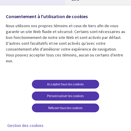
Nos bureaux
Suivez-nous
Consentement à l'utilisation de cookies
Fusions
Nous utilisons nos propres témoins et ceux de tiers afin de vous
Social
Salle de presse
garantir un site Web fluide et sécurisé. Certains sont nécessaires au
Media
bon fonctionnement de notre site Web et sont activés par défaut.
Global
D’autres sont facultatifs et ne sont activés qu’avec votre
FR
consentement afin d’améliorer votre expérience de navigation.
Ressources
Support
Vous pouvez accepter tous ces témoins, aucun ou certains d’entre
eux.
Articles
Accessibilité
Blogues
Données Personnelles
Études de cas
Restrictions et
Accepter tous les cookies
conditions juridiques
Événements
Personnaliser les cookies
Carrières FAQ
Baladodiffusions
Centre de gestion des
Refuser tous les cookies
Vidéos
témoins
En voir plus
Gestion des cookies