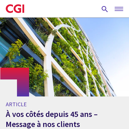
Skip
to
main
content
ARTICLE
À vos côtés depuis 45 ans –
Message à nos clients