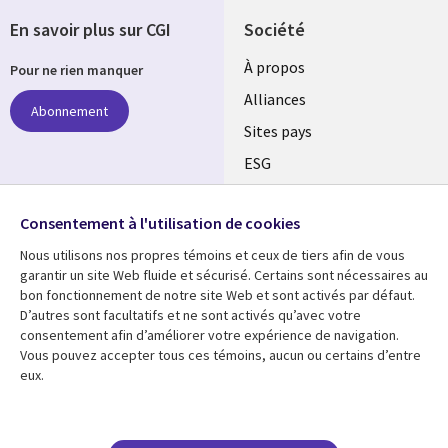
En savoir plus sur CGI
Société
À propos
Pour ne rien manquer
Alliances
Abonnement
Sites pays
ESG
Nos bureaux
Suivez-nous
Consentement à l'utilisation de cookies
Fusions
Nous utilisons nos propres témoins et ceux de tiers afin de vous
Social
Salle de presse
garantir un site Web fluide et sécurisé. Certains sont nécessaires au
Media
bon fonctionnement de notre site Web et sont activés par défaut.
Global
D’autres sont facultatifs et ne sont activés qu’avec votre
FR
consentement afin d’améliorer votre expérience de navigation.
Ressources
Support
Vous pouvez accepter tous ces témoins, aucun ou certains d’entre
eux.
Articles
Accessibilité
Blogues
Données Personnelles
Études de cas
Restrictions et