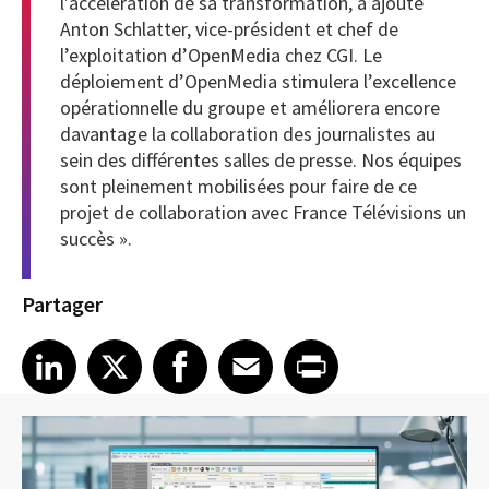
l’accélération de sa transformation, a ajouté
Anton Schlatter, vice-président et chef de
l’exploitation d’OpenMedia chez CGI. Le
déploiement d’OpenMedia stimulera l’excellence
opérationnelle du groupe et améliorera encore
davantage la collaboration des journalistes au
sein des différentes salles de presse. Nos équipes
sont pleinement mobilisées pour faire de ce
projet de collaboration avec France Télévisions un
succès ».
Partager
Share article on LinkedIn
Share article on X
Share article on Facebook
Share article on Email
Share article on Print
LinkedIn
X
Facebook
Email
Print