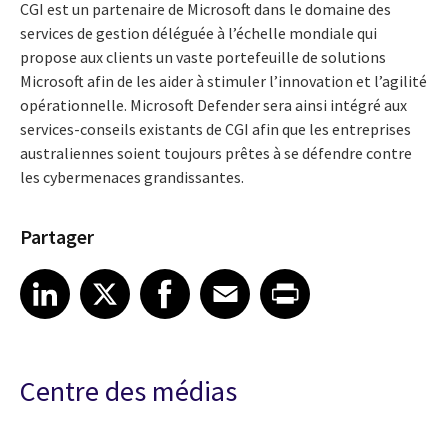
CGI est un partenaire de Microsoft dans le domaine des
services de gestion déléguée à l’échelle mondiale qui
propose aux clients un vaste portefeuille de solutions
Microsoft afin de les aider à stimuler l’innovation et l’agilité
opérationnelle. Microsoft Defender sera ainsi intégré aux
services-conseils existants de CGI afin que les entreprises
australiennes soient toujours prêtes à se défendre contre
les cybermenaces grandissantes.
Partager
Share article on LinkedIn
Share article on X
Share article on Facebook
Share article on Email
Share article on Print
LinkedIn
X
Facebook
Email
Print
Centre des médias