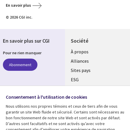
En savoir plus
© 2026 CGI inc.
En savoir plus sur CGI
Société
À propos
Pour ne rien manquer
Alliances
Abonnement
Sites pays
ESG
Nos bureaux
Suivez-nous
Consentement à l'utilisation de cookies
Fusions
Nous utilisons nos propres témoins et ceux de tiers afin de vous
Social
Salle de presse
garantir un site Web fluide et sécurisé. Certains sont nécessaires au
Media
bon fonctionnement de notre site Web et sont activés par défaut.
Global
D’autres sont facultatifs et ne sont activés qu’avec votre
FR
consentement afin d’améliorer votre expérience de navigation.