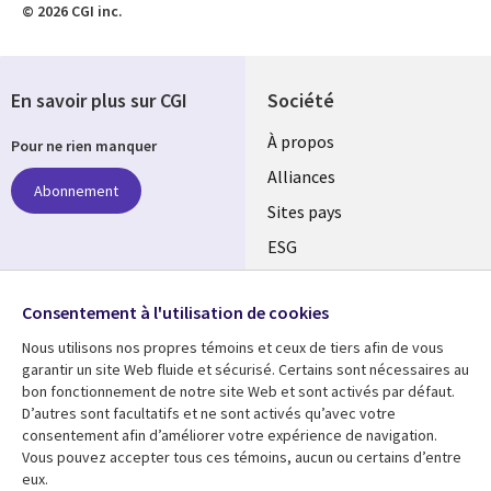
© 2026 CGI inc.
En savoir plus sur CGI
Société
À propos
Pour ne rien manquer
Alliances
Abonnement
Sites pays
ESG
Nos bureaux
Suivez-nous
Consentement à l'utilisation de cookies
Fusions
Nous utilisons nos propres témoins et ceux de tiers afin de vous
Social
Salle de presse
garantir un site Web fluide et sécurisé. Certains sont nécessaires au
Media
bon fonctionnement de notre site Web et sont activés par défaut.
Global
D’autres sont facultatifs et ne sont activés qu’avec votre
FR
consentement afin d’améliorer votre expérience de navigation.
Ressources
Support
Vous pouvez accepter tous ces témoins, aucun ou certains d’entre
eux.
Articles
Accessibilité