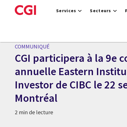
Skip
to
Services
Secteurs
main
content
Centre des médias
COMMUNIQUÉ
CGI participera à la 9e 
annuelle Eastern Institu
Investor de CIBC le 22 
Montréal
2 min de lecture