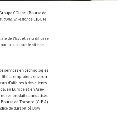
 Groupe CGI inc. (Bourse de
itutional Investor
de CIBC le
le de l’Est et sera diffusée
ar la suite sur le site de
de services en technologies
affiliées emploient environ
us d’affaires à des clients
ada, en Europe et en Asie-
 et ses produits annualisés
la Bourse de Toronto (GIB.A)
indice de durabilité Dow