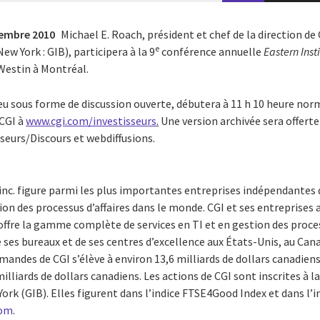
tembre 2010
Michael E. Roach, président et chef de la direction de
e
ew York : GIB), participera à la 9
conférence annuelle
Eastern Inst
Westin à Montréal.
ieu sous forme de discussion ouverte, débutera à 11 h 10 heure norma
 CGI à
www.cgi.com/investisseurs
.
Une version archivée sera offerte p
sseurs/Discours et webdiffusions.
inc. figure parmi les plus importantes entreprises indépendantes 
ion des processus d’affaires dans le monde. CGI et ses entreprises 
offre la gamme complète de services en TI et en gestion des process
e ses bureaux et de ses centres d’excellence aux États-Unis, au Can
mandes de CGI s’élève à environ 13,6 milliards de dollars canadiens
milliards de dollars canadiens. Les actions de CGI sont inscrites à 
York (GIB). Elles figurent dans l’indice FTSE4Good Index et dans l’
com
.