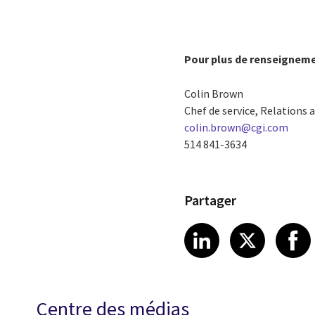
Pour plus de renseigneme
Colin Brown
Chef de service, Relations a
colin.brown@cgi.com
514 841-3634
Partager
Share article
Share art
Shar
LinkedIn
X
Centre des médias