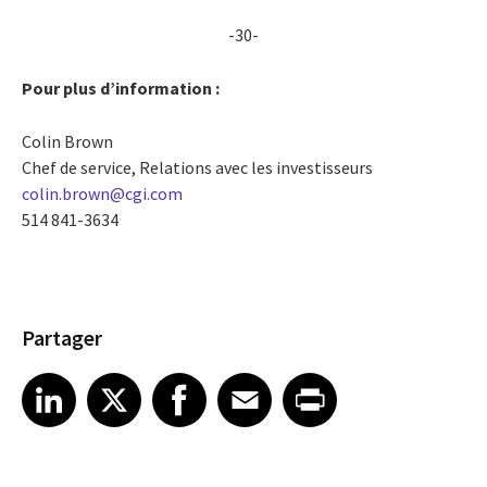
-30-
Pour plus d’information :
Colin Brown
Chef de service, Relations avec les investisseurs
colin.brown@cgi.com
514 841-3634
Partager
Share article on LinkedIn
Share article on X
Share article on Facebook
Share article on Email
Share article on Print
LinkedIn
X
Facebook
Email
Print