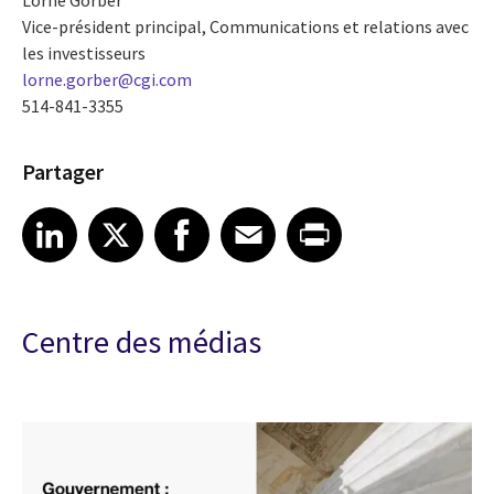
Vice-président principal, Communications et relations avec
les investisseurs
lorne.gorber@cgi.com
514-841-3355
Partager
Share article on LinkedIn
Share article on X
Share article on Facebook
Share article on Email
Share article on Print
LinkedIn
X
Facebook
Email
Print
Centre des médias