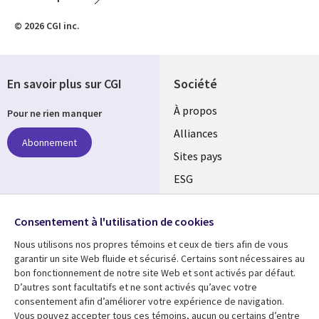
© 2026 CGI inc.
En savoir plus sur CGI
Société
À propos
Pour ne rien manquer
Alliances
Abonnement
Sites pays
ESG
Nos bureaux
Suivez-nous
Consentement à l'utilisation de cookies
Fusions
Nous utilisons nos propres témoins et ceux de tiers afin de vous
Social
Salle de presse
garantir un site Web fluide et sécurisé. Certains sont nécessaires au
Media
bon fonctionnement de notre site Web et sont activés par défaut.
Global
D’autres sont facultatifs et ne sont activés qu’avec votre
FR
consentement afin d’améliorer votre expérience de navigation.
Ressources
Support
Vous pouvez accepter tous ces témoins, aucun ou certains d’entre