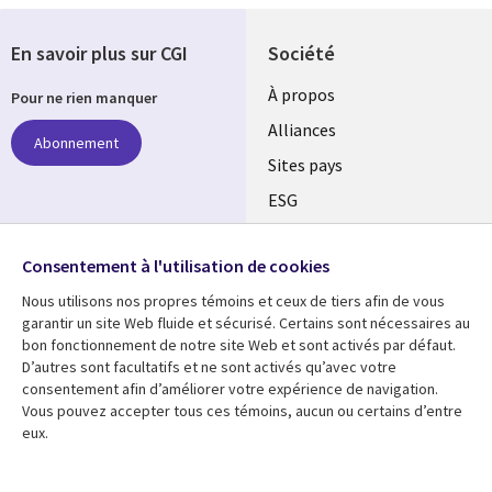
En savoir plus sur CGI
Société
À propos
Pour ne rien manquer
Alliances
Abonnement
Sites pays
ESG
Nos bureaux
Suivez-nous
Consentement à l'utilisation de cookies
Fusions
Nous utilisons nos propres témoins et ceux de tiers afin de vous
Social
Salle de presse
garantir un site Web fluide et sécurisé. Certains sont nécessaires au
Media
bon fonctionnement de notre site Web et sont activés par défaut.
Global
D’autres sont facultatifs et ne sont activés qu’avec votre
FR
consentement afin d’améliorer votre expérience de navigation.
Ressources
Support
Vous pouvez accepter tous ces témoins, aucun ou certains d’entre
eux.
Articles
Accessibilité
Blogues
Données Personnelles