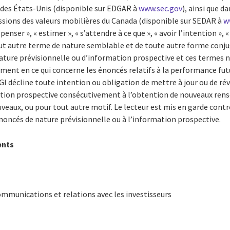
es États-Unis (disponible sur EDGAR à
www.sec.gov
), ainsi que d
ions des valeurs mobilières du Canada (disponible sur SEDAR à
w
nser », « estimer », « s’attendre à ce que », « avoir l’intention », « 
 tout autre terme de nature semblable et de toute autre forme conj
nature prévisionnelle ou d’information prospective et ces termes 
ent en ce qui concerne les énoncés relatifs à la performance futur
CGI décline toute intention ou obligation de mettre à jour ou de ré
ation prospective consécutivement à l’obtention de nouveaux ren
aux, ou pour tout autre motif. Le lecteur est mis en garde contre
 énoncés de nature prévisionnelle ou à l’information prospective.
ents
ommunications et relations avec les investisseurs