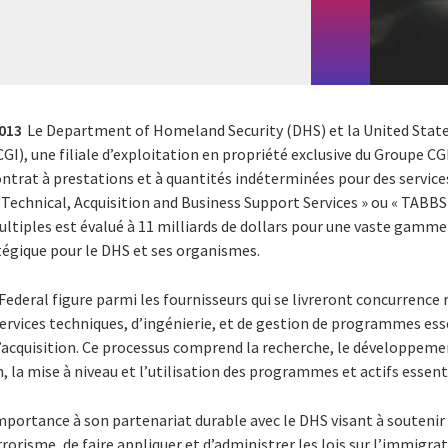
2013
Le Department of Homeland Security (DHS) et la United Stat
CGI), une filiale d’exploitation en propriété exclusive du Groupe CGI 
ontrat à prestations et à quantités indéterminées pour des service
« Technical, Acquisition and Business Support Services » ou « TABBS 
ultiples est évalué à 11 milliards de dollars pour une vaste gamme
tégique pour le DHS et ses organismes.
 Federal figure parmi les fournisseurs qui se livreront concurrence
rvices techniques, d’ingénierie, et de gestion de programmes esse
d’acquisition. Ce processus comprend la recherche, le développemen
, la mise à niveau et l’utilisation des programmes et actifs essent
mportance à son partenariat durable avec le DHS visant à soutenir 
errorisme, de faire appliquer et d’administrer les lois sur l’immigrat