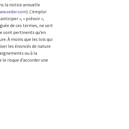
ans la notice annuelle
ww.sedar.com
). L’emploi
anticiper », « prévoir »,
uguée de ces termes, ne sert
ne sont pertinents qu’en
e. À moins que les lois qui
viser les énoncés de nature
seignements ou à la
 le risque d’accorder une