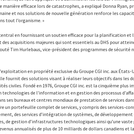
 manière efficace lors de catastrophes, a expliqué Donna Ryan, pr
maine et nos solutions de nouvelle génération renforce les capaci
ans tout l’organisme. »
central en fournissant un soutien efficace pour la planification et 
des acquisitions majeures qui sont essentiels au DHS pour atteind
 ajouté Tim Hurlebaus, vice-président des programmes de sécurité n
d'exploitation en propriété exclusive du Groupe CGI inc. aux États-U
e fournit des solutions visant à réaliser leurs objectifs dans les 
tés civiles. Fondé en 1976, Groupe CGI inc. est la cinquième plus 
 technologies de l'information et en gestion des processus d'affa
ns ses bureaux et centres mondiaux de prestation de services dan
ffre un portefeuille complet de services, y compris des services-con
ment, des services d’intégration de systèmes, de développement
es, de gestion d’infrastructures technologiques ainsi qu’une vast
revenus annualisés de plus de 10 milliards de dollars canadiens et l