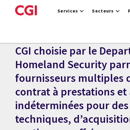
Skip
to
Services
Secteurs
main
content
Centre des médias
COMMUNIQUÉ
CGI choisie par le Depa
Homeland Security parm
fournisseurs multiples 
contrat à prestations et
indéterminées pour des 
techniques, d’acquisitio