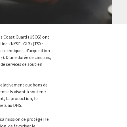
es Coast Guard (USCG) ont
inc. (NYSE : GIB) (TSX :
s techniques, d’acquisition
»). D’une durée de cinq ans,
 de services de soutien
 relativement aux bons de
ntiels visant à soutenir
t, la production, le
iels au DHS.
sa mission de protéger le
ion, de favoriser le