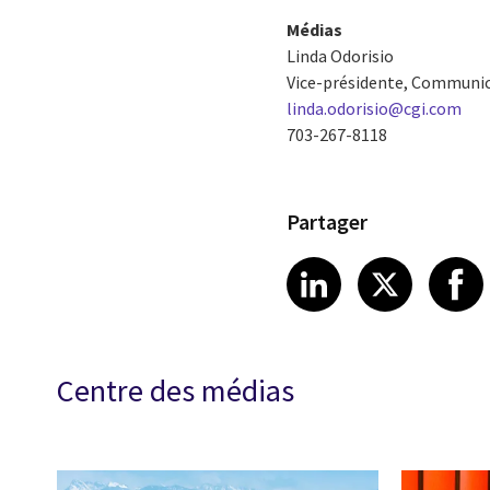
Médias
Linda Odorisio
Vice-présidente, Communi
linda.odorisio@cgi.com
703-267-8118
Partager
Share article
Share art
Shar
LinkedIn
X
Centre des médias