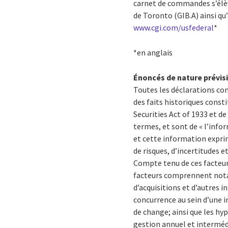
carnet de commandes s’élève
de Toronto (GIB.A) ainsi qu
www.cgi.com/usfederal
*
*en anglais
Énoncés de nature prévis
Toutes les déclarations c
des faits historiques consti
Securities Act of 1933 et de
termes, et sont de « l’info
et cette information exprim
de risques, d’incertitudes e
Compte tenu de ces facteurs
facteurs comprennent notam
d’acquisitions et d’autres i
concurrence au sein d’une 
de change; ainsi que les h
gestion annuel et intermédi