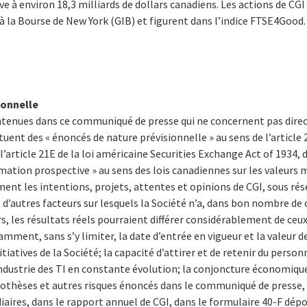
 à environ 18,3 milliards de dollars canadiens. Les actions de CGI 
’à la Bourse de New York (GIB) et figurent dans l’indice FTSE4Good.
ionnelle
ontenues dans ce communiqué de presse qui ne concernent pas dir
tuent des « énoncés de nature prévisionnelle » au sens de l’article 
 l’article 21E de la loi américaine Securities Exchange Act of 1934,
rmation prospective » au sens des lois canadiennes sur les valeurs 
ent les intentions, projets, attentes et opinions de CGI, sous rés
t d’autres facteurs sur lesquels la Société n’a, dans bon nombre de
, les résultats réels pourraient différer considérablement de ceux 
ment, sans s’y limiter, la date d’entrée en vigueur et la valeur d
nitiatives de la Société; la capacité d’attirer et de retenir du pers
industrie des TI en constante évolution; la conjoncture économiqu
ypothèses et autres risques énoncés dans le communiqué de presse,
aires, dans le rapport annuel de CGI, dans le formulaire 40-F dépo