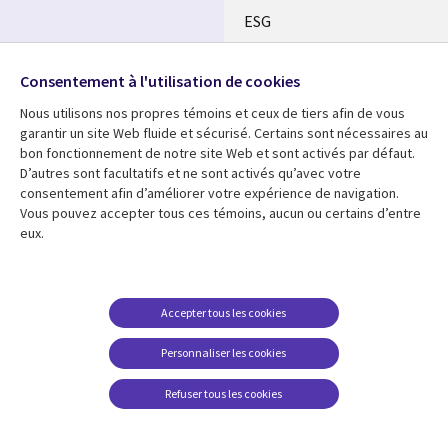
ESG
Nos bureaux
Suivez-nous
Consentement à l'utilisation de cookies
Fusions
Nous utilisons nos propres témoins et ceux de tiers afin de vous
Social
Salle de presse
garantir un site Web fluide et sécurisé. Certains sont nécessaires au
Media
bon fonctionnement de notre site Web et sont activés par défaut.
Global
D’autres sont facultatifs et ne sont activés qu’avec votre
FR
consentement afin d’améliorer votre expérience de navigation.
Ressources
Support
Vous pouvez accepter tous ces témoins, aucun ou certains d’entre
eux.
Articles
Accessibilité
Blogues
Données Personnelles
Études de cas
Restrictions et
Accepter tous les cookies
conditions juridiques
Événements
Personnaliser les cookies
Carrières FAQ
Baladodiffusions
Centre de gestion des
Refuser tous les cookies
Vidéos
témoins
En voir plus