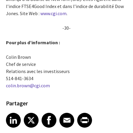
l’indice FTSE4Good Index et dans l’indice de durabilité Dow
Jones. Site Web :
www.cgi.com
.
-30-
Pour plus d’information :
Colin Brown
Chef de service
Relations avec les investisseurs
514-841-3634
colin.brown@cgi.com
Partager
Share article on LinkedIn
Share article on X
Share article on Facebook
Share article on Email
Share article on Print
LinkedIn
X
Facebook
Email
Print