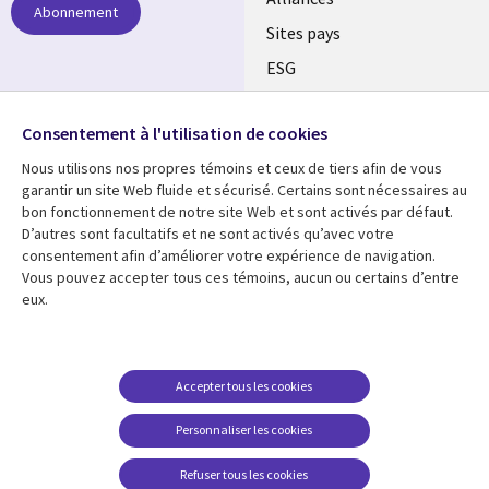
Abonnement
Sites pays
ESG
Nos bureaux
Suivez-nous
Consentement à l'utilisation de cookies
Fusions
Nous utilisons nos propres témoins et ceux de tiers afin de vous
Social
Salle de presse
garantir un site Web fluide et sécurisé. Certains sont nécessaires au
Media
bon fonctionnement de notre site Web et sont activés par défaut.
Global
D’autres sont facultatifs et ne sont activés qu’avec votre
FR
consentement afin d’améliorer votre expérience de navigation.
Ressources
Support
Vous pouvez accepter tous ces témoins, aucun ou certains d’entre
eux.
Articles
Accessibilité
Blogues
Données Personnelles
Études de cas
Restrictions et
Accepter tous les cookies
conditions juridiques
Événements
Personnaliser les cookies
Carrières FAQ
Baladodiffusions
Centre de gestion des
Refuser tous les cookies
Vidéos