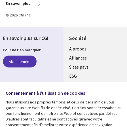
En savoir plus
© 2026 CGI inc.
En savoir plus sur CGI
Société
À propos
Pour ne rien manquer
Alliances
Abonnement
Sites pays
ESG
Nos bureaux
Suivez-nous
Consentement à l'utilisation de cookies
Fusions
Nous utilisons nos propres témoins et ceux de tiers afin de vous
Social
Salle de presse
garantir un site Web fluide et sécurisé. Certains sont nécessaires au
Media
bon fonctionnement de notre site Web et sont activés par défaut.
Global
D’autres sont facultatifs et ne sont activés qu’avec votre
FR
consentement afin d’améliorer votre expérience de navigation.