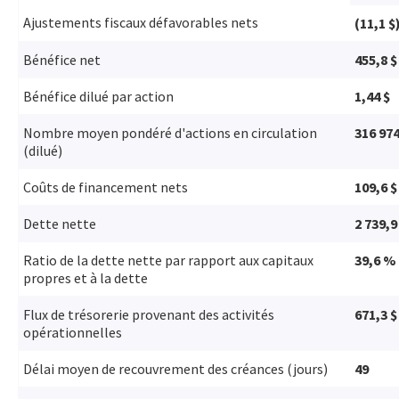
Ajustements fiscaux défavorables nets
(11,1 $
Bénéfice net
455,8 $
Bénéfice dilué par action
1,44 $
Nombre moyen pondéré d'actions en circulation
316 974
(dilué)
Coûts de financement nets
109,6 $
Dette nette
2 739,9
Ratio de la dette nette par rapport aux capitaux
39,6 %
propres et à la dette
Flux de trésorerie provenant des activités
671,3 $
opérationnelles
Délai moyen de recouvrement des créances (jours)
49