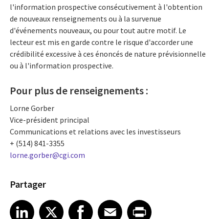
l'information prospective consécutivement à l'obtention
de nouveaux renseignements ou à la survenue
d'événements nouveaux, ou pour tout autre motif. Le
lecteur est mis en garde contre le risque d'accorder une
crédibilité excessive à ces énoncés de nature prévisionnelle
ou à l'information prospective.
Pour plus de renseignements :
Lorne Gorber
Vice-président principal
Communications et relations avec les investisseurs
+ (514) 841-3355
lorne.gorber@cgi.com
Partager
Share article on LinkedIn
Share article on X
Share article on Facebook
Share article on Email
Share article on Print
LinkedIn
X
Facebook
Email
Print