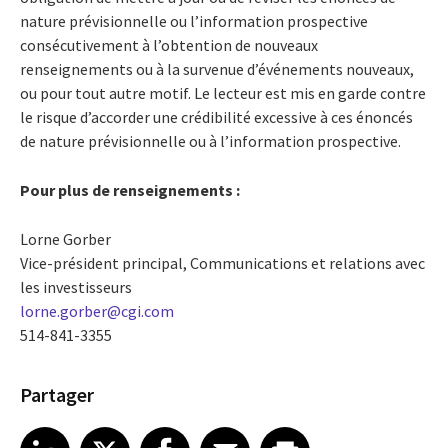
nature prévisionnelle ou l’information prospective
consécutivement à l’obtention de nouveaux
renseignements ou à la survenue d’événements nouveaux,
ou pour tout autre motif. Le lecteur est mis en garde contre
le risque d’accorder une crédibilité excessive à ces énoncés
de nature prévisionnelle ou à l’information prospective.
Pour plus de renseignements :
Lorne Gorber
Vice-président principal, Communications et relations avec
les investisseurs
lorne.gorber@cgi.com
514-841-3355
Partager
Share article on LinkedIn
Share article on X
Share article on Facebook
Share article on Email
Share article on Print
LinkedIn
X
Facebook
Email
Print