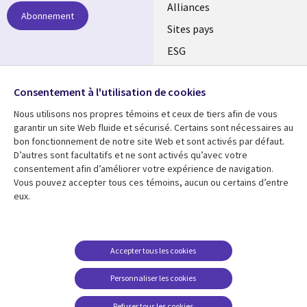
Alliances
Abonnement
Sites pays
ESG
Nos bureaux
Suivez-nous
Consentement à l'utilisation de cookies
Fusions
Nous utilisons nos propres témoins et ceux de tiers afin de vous
Social
Salle de presse
garantir un site Web fluide et sécurisé. Certains sont nécessaires au
Media
bon fonctionnement de notre site Web et sont activés par défaut.
Global
D’autres sont facultatifs et ne sont activés qu’avec votre
FR
consentement afin d’améliorer votre expérience de navigation.
Ressources
Support
Vous pouvez accepter tous ces témoins, aucun ou certains d’entre
eux.
Articles
Accessibilité
Blogues
Données Personnelles
Études de cas
Restrictions et
Accepter tous les cookies
conditions juridiques
Événements
Personnaliser les cookies
Carrières FAQ
Baladodiffusions
Centre de gestion des
Refuser tous les cookies