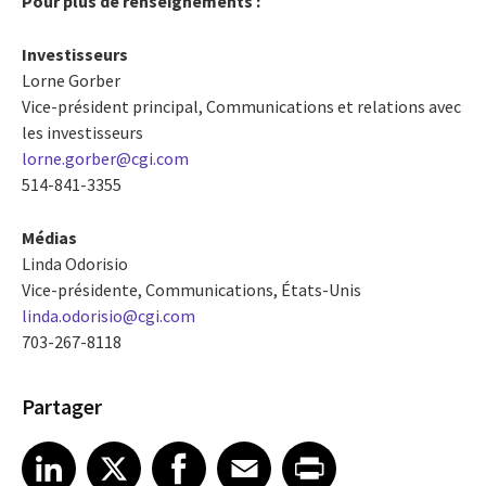
Pour plus de renseignements :
Investisseurs
Lorne Gorber
Vice-président principal, Communications et relations avec
les investisseurs
lorne.gorber@cgi.com
514-841-3355
Médias
Linda Odorisio
Vice-présidente, Communications, États-Unis
linda.odorisio@cgi.com
703-267-8118
Partager
Share article on LinkedIn
Share article on X
Share article on Facebook
Share article on Email
Share article on Print
LinkedIn
X
Facebook
Email
Print