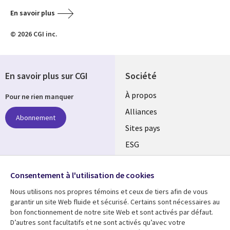
En savoir plus
© 2026 CGI inc.
En savoir plus sur CGI
Société
À propos
Pour ne rien manquer
Alliances
Abonnement
Sites pays
ESG
Nos bureaux
Suivez-nous
Consentement à l'utilisation de cookies
Fusions
Nous utilisons nos propres témoins et ceux de tiers afin de vous
Social
Salle de presse
garantir un site Web fluide et sécurisé. Certains sont nécessaires au
Media
bon fonctionnement de notre site Web et sont activés par défaut.
Global
D’autres sont facultatifs et ne sont activés qu’avec votre
FR