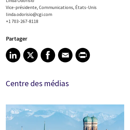
Linda Odorisio
Vice-présidente, Communications, États-Unis
linda.odorisio@cgi.com
+1 703-267-8118
Partager
Share article on LinkedIn
Share article on X
Share article on Facebook
Share article on Email
Share article on Print
LinkedIn
X
Facebook
Email
Print
Centre des médias