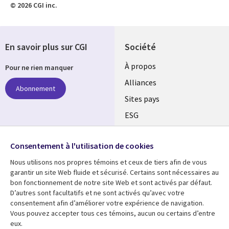
© 2026 CGI inc.
En savoir plus sur CGI
Société
À propos
Pour ne rien manquer
Alliances
Abonnement
Sites pays
ESG
Nos bureaux
Suivez-nous
Consentement à l'utilisation de cookies
Fusions
Nous utilisons nos propres témoins et ceux de tiers afin de vous
Social
Salle de presse
garantir un site Web fluide et sécurisé. Certains sont nécessaires au
Media
bon fonctionnement de notre site Web et sont activés par défaut.
Global
D’autres sont facultatifs et ne sont activés qu’avec votre
FR
consentement afin d’améliorer votre expérience de navigation.
Ressources
Support
Vous pouvez accepter tous ces témoins, aucun ou certains d’entre
eux.
Articles
Accessibilité