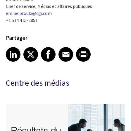
Chef de service, Médias et affaires publiques
emilie.proulx@cgi.com
+1 514 415-2851
Partager
Share article on LinkedIn
Share article on X
Share article on Facebook
Share article on Email
Share article on Print
LinkedIn
X
Facebook
Email
Print
Centre des médias