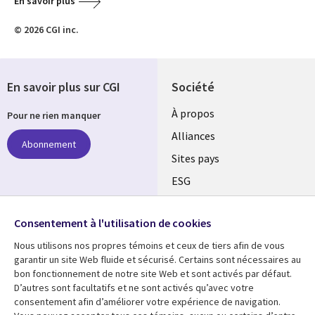
En savoir plus
© 2026 CGI inc.
En savoir plus sur CGI
Société
À propos
Pour ne rien manquer
Alliances
Abonnement
Sites pays
ESG
Nos bureaux
Suivez-nous
Consentement à l'utilisation de cookies
Fusions
Nous utilisons nos propres témoins et ceux de tiers afin de vous
Social
Salle de presse
garantir un site Web fluide et sécurisé. Certains sont nécessaires au
Media
bon fonctionnement de notre site Web et sont activés par défaut.
Global
D’autres sont facultatifs et ne sont activés qu’avec votre
FR
consentement afin d’améliorer votre expérience de navigation.
Ressources
Support