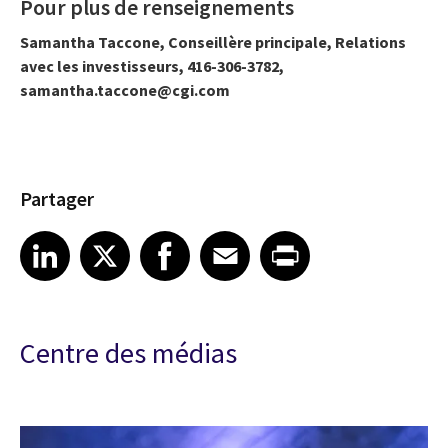
Pour plus de renseignements
Samantha Taccone, Conseillère principale, Relations
avec les investisseurs, 416-306-3782,
samantha.taccone@cgi.com
Partager
Share article on LinkedIn
Share article on X
Share article on Facebook
Share article on Email
Share article on Print
LinkedIn
X
Facebook
Email
Print
Centre des médias