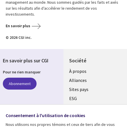
management au monde. Nous sommes guidés par les faits et axés
sur les résultats afin d’accélérer le rendement de vos
investissements.
En savoir plus
© 2026 CGI inc.
En savoir plus sur CGI
Société
À propos
Pour ne rien manquer
Alliances
Abonnement
Sites pays
ESG
Nos bureaux
Suivez-nous
Consentement à l'utilisation de cookies
Fusions
Nous utilisons nos propres témoins et ceux de tiers afin de vous
Social
Salle de presse