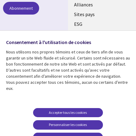
Alliances
Abonnement
Sites pays
ESG
Nos bureaux
Suivez-nous
Consentement à l'utilisation de cookies
Fusions
Nous utilisons nos propres témoins et ceux de tiers afin de vous
Social
Salle de presse
garantir un site Web fluide et sécurisé. Certains sont nécessaires au
Media
bon fonctionnement de notre site Web et sont activés par défaut.
Global
D’autres sont facultatifs et ne sont activés qu’avec votre
FR
consentement afin d’améliorer votre expérience de navigation.
Ressources
Support
Vous pouvez accepter tous ces témoins, aucun ou certains d’entre
eux.
Articles
Accessibilité
Blogues
Données Personnelles
Études de cas
Restrictions et
Accepter tous les cookies
conditions juridiques
Événements
Personnaliser les cookies
Carrières FAQ
Baladodiffusions